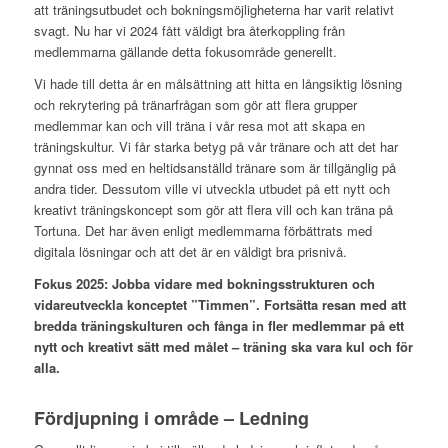
att träningsutbudet och bokningsmöjligheterna har varit relativt
svagt. Nu har vi 2024 fått väldigt bra återkoppling från
medlemmarna gällande detta fokusområde generellt.
Vi hade till detta år en målsättning att hitta en långsiktig lösning
och rekrytering på tränarfrågan som gör att flera grupper
medlemmar kan och vill träna i vår resa mot att skapa en
träningskultur. Vi får starka betyg på vår tränare och att det har
gynnat oss med en heltidsanställd tränare som är tillgänglig på
andra tider. Dessutom ville vi utveckla utbudet på ett nytt och
kreativt träningskoncept som gör att flera vill och kan träna på
Tortuna. Det har även enligt medlemmarna förbättrats med
digitala lösningar och att det är en väldigt bra prisnivå.
Fokus 2025: Jobba vidare med bokningsstrukturen och
vidareutveckla konceptet ”Timmen”. Fortsätta resan med att
bredda träningskulturen och fånga in fler medlemmar på ett
nytt och kreativt sätt med målet – träning ska vara kul och för
alla.
Fördjupning i område – Ledning