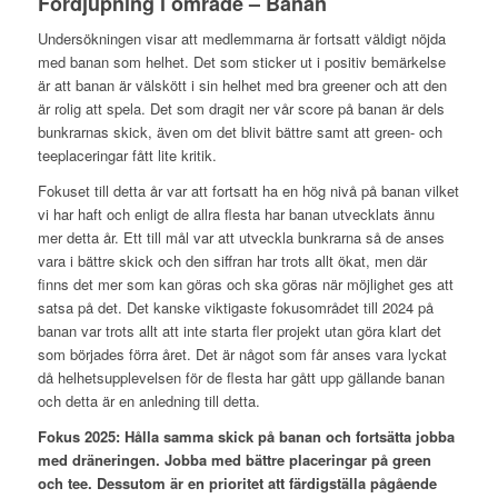
Fördjupning i område – Banan
Undersökningen visar att medlemmarna är fortsatt väldigt nöjda
med banan som helhet. Det som sticker ut i positiv bemärkelse
är att banan är välskött i sin helhet med bra greener och att den
är rolig att spela. Det som dragit ner vår score på banan är dels
bunkrarnas skick, även om det blivit bättre samt att green- och
teeplaceringar fått lite kritik.
Fokuset till detta år var att fortsatt ha en hög nivå på banan vilket
vi har haft och enligt de allra flesta har banan utvecklats ännu
mer detta år. Ett till mål var att utveckla bunkrarna så de anses
vara i bättre skick och den siffran har trots allt ökat, men där
finns det mer som kan göras och ska göras när möjlighet ges att
satsa på det. Det kanske viktigaste fokusområdet till 2024 på
banan var trots allt att inte starta fler projekt utan göra klart det
som börjades förra året. Det är något som får anses vara lyckat
då helhetsupplevelsen för de flesta har gått upp gällande banan
och detta är en anledning till detta.
Fokus 2025: Hålla samma skick på banan och fortsätta jobba
med dräneringen. Jobba med bättre placeringar på green
och tee. Dessutom är en prioritet att färdigställa pågående