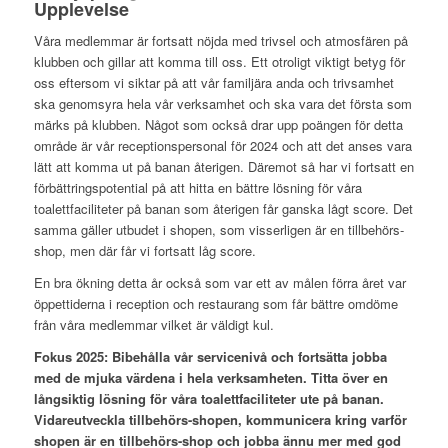
Upplevelse
Våra medlemmar är fortsatt nöjda med trivsel och atmosfären på
klubben och gillar att komma till oss. Ett otroligt viktigt betyg för
oss eftersom vi siktar på att vår familjära anda och trivsamhet
ska genomsyra hela vår verksamhet och ska vara det första som
märks på klubben. Något som också drar upp poängen för detta
område är vår receptionspersonal för 2024 och att det anses vara
lätt att komma ut på banan återigen. Däremot så har vi fortsatt en
förbättringspotential på att hitta en bättre lösning för våra
toalettfaciliteter på banan som återigen får ganska lågt score. Det
samma gäller utbudet i shopen, som visserligen är en tillbehörs-
shop, men där får vi fortsatt låg score.
En bra ökning detta år också som var ett av målen förra året var
öppettiderna i reception och restaurang som får bättre omdöme
från våra medlemmar vilket är väldigt kul.
Fokus 2025: Bibehålla vår servicenivå och fortsätta jobba
med de mjuka värdena i hela verksamheten. Titta över en
långsiktig lösning för våra toalettfaciliteter ute på banan.
Vidareutveckla tillbehörs-shopen, kommunicera kring varför
shopen är en tillbehörs-shop och jobba ännu mer med god