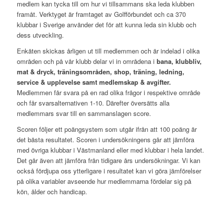
medlem kan tycka till om hur vi tillsammans ska leda klubben
framåt. Verktyget är framtaget av Golfförbundet och ca 370
klubbar i Sverige använder det för att kunna leda sin klubb och
dess utveckling.
Enkäten skickas årligen ut till medlemmen och är indelad i olika
områden och på vår klubb delar vi in områdena i
bana, klubbliv,
mat & dryck, träningsområden, shop, träning, ledning,
service & upplevelse samt medlemskap & avgifter.
Medlemmen får svara på en rad olika frågor i respektive område
och får svarsalternativen 1-10. Därefter översätts alla
medlemmars svar till en sammanslagen score.
Scoren följer ett poängsystem som utgår ifrån att 100 poäng är
det bästa resultatet. Scoren i undersökningens går att jämföra
med övriga klubbar i Västmanland eller med klubbar i hela landet.
Det går även att jämföra från tidigare års undersökningar. Vi kan
också fördjupa oss ytterligare i resultatet kan vi göra jämförelser
på olika variabler avseende hur medlemmarna fördelar sig på
kön, ålder och handicap.