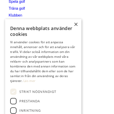
Spela golf
Träna golf
Klubben
Företag
×
Denna webbplats använder
Anläggningen
cookies
Besök
Vi använder cookies för att anpassa
innehåll, annonser och för att analysera vår
trafik. Vi delar också information om din
användning av vår webbplats med våra
reklam- och analyspartners som kan
KONTAKTA
kombinera den med annan information som
du har tillhandahållit dem eller som de har
021-653 00
samlat in från din användning av deras
kansli@tortunagk.com
tjänster.
Läs mer
Nicktuna, 725 96 Västerås
STRIKT NÖDVÄNDIGT
PRESTANDA
INRIKTNING