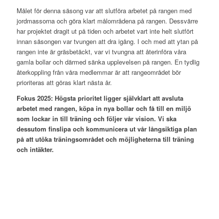
Målet för denna säsong var att slutföra arbetet på rangen med
jordmassorna och göra klart målområdena på rangen. Dessvärre
har projektet dragit ut på tiden och arbetet vart inte helt slutfört
innan säsongen var tvungen att dra igång. I och med att ytan på
rangen inte är gräsbetäckt, var vi tvungna att återinföra våra
gamla bollar och därmed sänka upplevelsen på rangen. En tydlig
återkoppling från våra medlemmar är att rangeområdet bör
prioriteras att göras klart nästa år.
Fokus 2025: Högsta prioritet ligger självklart att avsluta
arbetet med rangen, köpa in nya bollar och få till en miljö
som lockar in till träning och följer vår vision. Vi ska
dessutom finslipa och kommunicera ut vår långsiktiga plan
på att utöka träningsområdet och möjligheterna till träning
och intäkter.