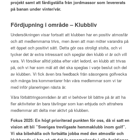
projekt samt att färdigställa från jordmassor som levererats
på banan under vinter/vår.
Fördjupning i område – Klubbliv
Undersökningen visar fortsatt att klubben har en positiv atmosfär
och att medlemmarna trivs, men även att man möter varandra på
ett öppet och positivt sätt. Detta gör oss otroligt stolta, och vi
tycker det är extra intressant och speglar den klubb vi är och vill
vara. Vi försöker alltid jobba efter vårt ledord, en klubb att trivas
på, och vi har som mål att det ska speglas i varje beslut och del
av klubben. Vi fick även bra feedback från säsongens golfvecka
och många bra kommentarer från våra medlemmar som vi tar
med inför planeringen nästa år.
Våra förbättringsområden är att vi behöver bli bättre på är att ha
fler aktiviteter än bara tävlingar som kan erbjuda och attrahera
medlemmar att delta mer aktivt på klubben.
Fokus 2025: En högt prioriterad punkten för oss, då vi satt en
vision att bli ”Sveriges trevligaste hemmaklubb inom golf”.
Vi ska bibehålla och fortsätta jobba med den atmosfär och
klubbanda vi har, så att det är genomgående i alla funktioner