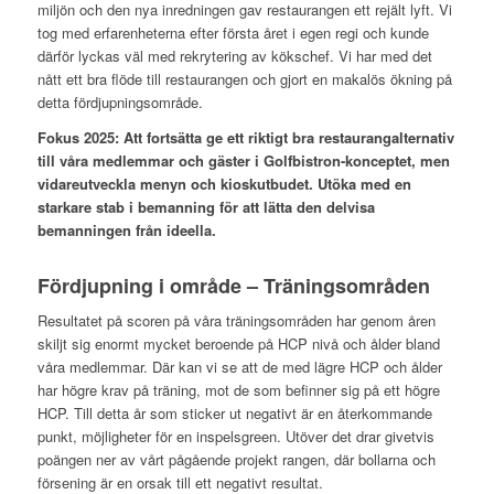
miljön och den nya inredningen gav restaurangen ett rejält lyft. Vi
tog med erfarenheterna efter första året i egen regi och kunde
därför lyckas väl med rekrytering av kökschef. Vi har med det
nått ett bra flöde till restaurangen och gjort en makalös ökning på
detta fördjupningsområde.
Fokus 2025: Att fortsätta ge ett riktigt bra restaurangalternativ
till våra medlemmar och gäster i Golfbistron-konceptet, men
vidareutveckla menyn och kioskutbudet. Utöka med en
starkare stab i bemanning för att lätta den delvisa
bemanningen från ideella.
Fördjupning i område – Träningsområden
Resultatet på scoren på våra träningsområden har genom åren
skiljt sig enormt mycket beroende på HCP nivå och ålder bland
våra medlemmar. Där kan vi se att de med lägre HCP och ålder
har högre krav på träning, mot de som befinner sig på ett högre
HCP. Till detta år som sticker ut negativt är en återkommande
punkt, möjligheter för en inspelsgreen. Utöver det drar givetvis
poängen ner av vårt pågående projekt rangen, där bollarna och
försening är en orsak till ett negativt resultat.