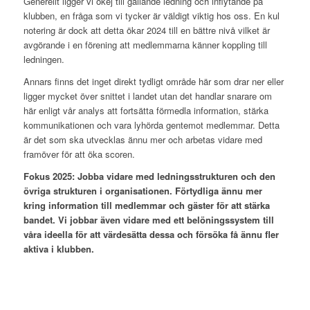
Generellt ligger vi okej till gällande ledning och inflytande på
klubben, en fråga som vi tycker är väldigt viktig hos oss. En kul
notering är dock att detta ökar 2024 till en bättre nivå vilket är
avgörande i en förening att medlemmarna känner koppling till
ledningen.
Annars finns det inget direkt tydligt område här som drar ner eller
ligger mycket över snittet i landet utan det handlar snarare om
här enligt vår analys att fortsätta förmedla information, stärka
kommunikationen och vara lyhörda gentemot medlemmar. Detta
är det som ska utvecklas ännu mer och arbetas vidare med
framöver för att öka scoren.
Fokus 2025: Jobba vidare med ledningsstrukturen och den
övriga strukturen i organisationen. Förtydliga ännu mer
kring information till medlemmar och gäster för att stärka
bandet. Vi jobbar även vidare med ett belöningssystem till
våra ideella för att värdesätta dessa och försöka få ännu fler
aktiva i klubben.