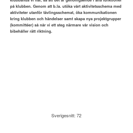
på klubben. Genom att b.la. utöka vårt aktivitetsschema med
aktiviteter utanför tävlingsschemat, öka kommunikationen
kring klubben och händelser samt skapa nya projektgrupper
(kommittéer) så når vi ett steg närmare vår vision och
bibehåller rätt riktning.
Sverigesnitt: 72