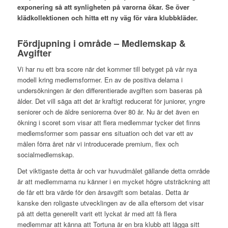
exponering så att synligheten på varorna ökar. Se över
klädkollektionen och hitta ett ny väg för våra klubbkläder.
Fördjupning i område – Medlemskap &
Avgifter
Vi har nu ett bra score när det kommer till betyget på vår nya
modell kring medlemsformer. En av de positiva delarna i
undersökningen är den differentierade avgiften som baseras på
ålder. Det vill säga att det är kraftigt reducerat för juniorer, yngre
seniorer och de äldre seniorerna över 80 år. Nu är det även en
ökning i scoret som visar att flera medlemmar tycker det finns
medlemsformer som passar ens situation och det var ett av
målen förra året när vi introducerade premium, flex och
socialmedlemskap.
Det viktigaste detta år och var huvudmålet gällande detta område
är att medlemmarna nu känner i en mycket högre utsträckning att
de får ett bra värde för den årsavgift som betalas. Detta är
kanske den roligaste utvecklingen av de alla eftersom det visar
på att detta generellt varit ett lyckat år med att få flera
medlemmar att känna att Tortuna är en bra klubb att lägga sitt