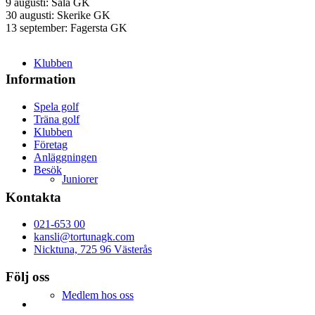
9 augusti: Sala GK
30 augusti: Skerike GK
13 september: Fagersta GK
Klubben
Information
Spela golf
Träna golf
Klubben
Företag
Anläggningen
Besök
Juniorer
Kontakta
021-653 00
kansli@tortunagk.com
Nicktuna, 725 96 Västerås
Följ oss
Medlem hos oss