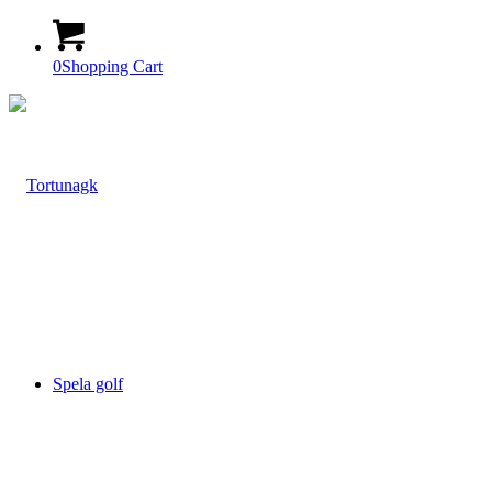
0
Shopping Cart
Spela golf