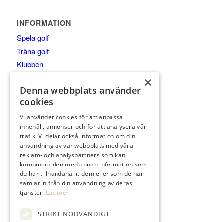
INFORMATION
Spela golf
Träna golf
Klubben
Företag
×
Denna webbplats använder
Anläggningen
cookies
Besök
Vi använder cookies för att anpassa
innehåll, annonser och för att analysera vår
trafik. Vi delar också information om din
användning av vår webbplats med våra
reklam- och analyspartners som kan
KONTAKTA
kombinera den med annan information som
du har tillhandahållit dem eller som de har
021-653 00
samlat in från din användning av deras
kansli@tortunagk.com
tjänster.
Läs mer
Nicktuna, 725 96 Västerås
STRIKT NÖDVÄNDIGT