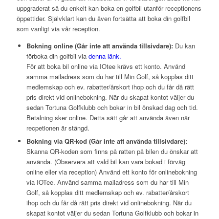
uppgraderat så du enkelt kan boka en golfbil utanför receptionens
öppettider. Självklart kan du även fortsätta att boka din golfbil
som vanligt via vår reception.
Bokning online (Går inte att använda tillsivdare):
Du kan
förboka din golfbil via
denna länk.
För att boka bil online via IOtee krävs ett konto. Använd
samma mailadress som du har till Min Golf, så kopplas ditt
medlemskap och ev. rabatter/årskort ihop och du får då rätt
pris direkt vid onlinebokning. När du skapat kontot väljer du
sedan Tortuna Golfklubb och bokar in bil önskad dag och tid.
Betalning sker online. Detta sätt går att använda även när
recpetionen är stängd.
Bokning via QR-kod (Går inte att använda tillsivdare):
Skanna QR-koden som finns på ratten på bilen du önskar att
använda. (Observera att vald bil kan vara bokad i förväg
online eller via reception) Använd ett konto för onlinebokning
via IOTee. Använd samma mailadress som du har till Min
Golf, så kopplas ditt medlemskap och ev. rabatter/årskort
ihop och du får då rätt pris direkt vid onlinebokning. När du
skapat kontot väljer du sedan Tortuna Golfklubb och bokar in