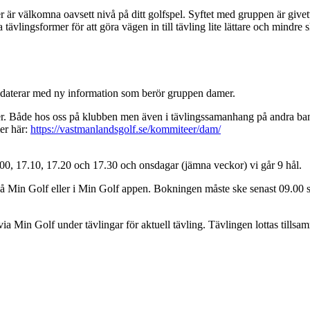
är välkomna oavsett nivå på ditt golfspel. Syftet med gruppen är givet
ävlingsformer för att göra vägen in till tävling lite lättare och mindre
terar med ny information som berör gruppen damer.
damer. Både hos oss på klubben men även i tävlingssamanhang på andra 
er här:
https://vastmanlandsgolf.se/kommiteer/dam/
.00, 17.10, 17.20 och 17.30 och onsdagar (jämna veckor) vi går 9 hål.
på Min Golf eller i Min Golf appen. Bokningen måste ske senast 09.00
ia Min Golf under tävlingar för aktuell tävling. Tävlingen lottas till