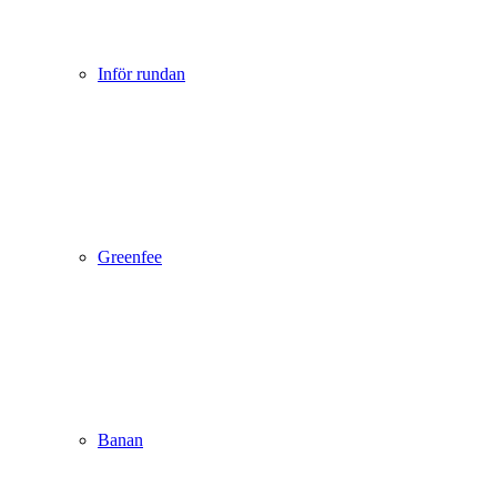
Inför rundan
Greenfee
Banan