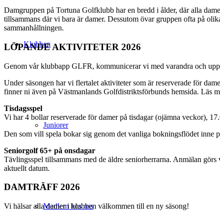
Damgruppen på Tortuna Golfklubb har en bredd i ålder, där alla damer 
tillsammans där vi bara är damer. Dessutom övar gruppen ofta på olika t
sammanhållningen.
Klubben
LÖPANDE AKTIVITETER 2026
Genom vår klubbapp GLFR, kommunicerar vi med varandra och uppda
Under säsongen har vi flertalet aktiviteter som är reserverade för 
finner ni även på Västmanlands Golfdistriktsförbunds hemsida. Läs m
Tisdagsspel
Vi har 4 bollar reserverade för damer på tisdagar (ojämna veckor), 17
Juniorer
Den som vill spela bokar sig genom det vanliga bokningsflödet inne 
Seniorgolf 65+ på
onsdagar
Tävlingsspel tillsammans med de äldre seniorherrarna. Anmälan görs v
aktuellt datum.
DAMTRÄFF 2026
Vi hälsar alla damer i klubben välkommen till en ny säsong!
Medlem hos oss