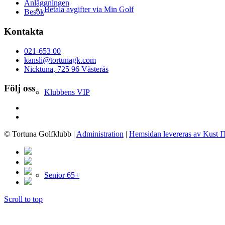
Anläggningen
Betala avgifter via Min Golf
Besök
Kontakta
021-653 00
kansli@tortunagk.com
Nicktuna, 725 96 Västerås
Följ oss
Klubbens VIP
© Tortuna Golfklubb
|
Administration
|
Hemsidan levereras av Kust I
Senior 65+
Scroll to top