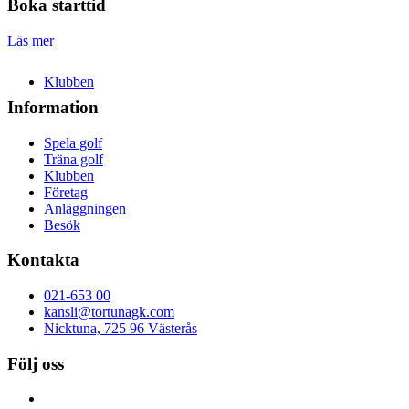
Boka starttid
Läs mer
Klubben
Information
Spela golf
Träna golf
Klubben
Företag
Anläggningen
Besök
Kontakta
021-653 00
kansli@tortunagk.com
Nicktuna, 725 96 Västerås
Följ oss