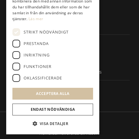
kombinera den med annan information som
Klubben
du har tillhandahållit dem eller som de har
Företag
samlat in från din användning av deras
Anläggningen
tjänster.
Läs mer
Besök
STRIKT NÖDVÄNDIGT
Kontakta
PRESTANDA
021-653 00
INRIKTNING
kansli@tortunagk.com
FUNKTIONER
Nicktuna, 725 96 Västerås
OKLASSIFICERADE
Följ oss
ACCEPTERA ALLA
ENDAST NÖDVÄNDIGA
© Tortuna Golfklubb
VISA DETALJER
Administration
Hemsidan levereras av Kust IT