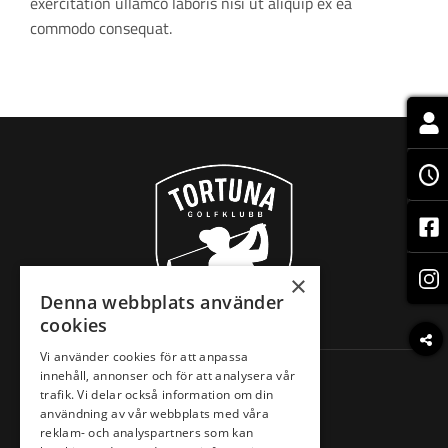
exercitation ullamco laboris nisi ut aliquip ex ea
commodo consequat.
×
Denna webbplats använder
cookies
Vi använder cookies för att anpassa
Information
innehåll, annonser och för att analysera vår
trafik. Vi delar också information om din
Spela golf
användning av vår webbplats med våra
Träna golf
reklam- och analyspartners som kan