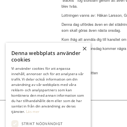
”Bäckis ” tog storslam genom att även v
blev tvåa.
Lottningen vanns av: Håkan Larsson, 
Denna dag utfördes även en del städnin
som skall göras även nästa onsdag.
Kom ihåg att anmäla dig till kansliet om
×
När vi ses nästa onsdag kommer några av
Denna webbplats använder
ställa upp.
cookies
Vi ses!
Vi använder cookies för att anpassa
Hälsningar Kommitten
innehåll, annonser och för att analysera vår
trafik. Vi delar också information om din
användning av vår webbplats med våra
reklam- och analyspartners som kan
kombinera den med annan information som
du har tillhandahållit dem eller som de har
samlat in från din användning av deras
tjänster.
Läs mer
STRIKT NÖDVÄNDIGT