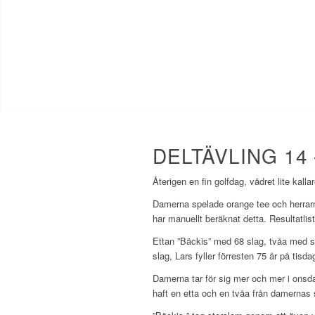
DELTÄVLING 14
Återigen en fin golfdag, vädret lite kal
Damerna spelade orange tee och herrarna
har manuellt beräknat detta. Resultatlis
Ettan ”Bäckis” med 68 slag, tvåa med 
slag, Lars fyller förresten 75 år på tisda
Damerna tar för sig mer och mer i onsdag
haft en etta och en tvåa från damernas 