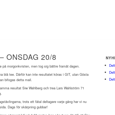
 – ONSDAG 20/8
NYH
Del
lare på morgonkvisten, men tog sig bättre framåt dagen.
Del
 blå tee. Därför kan inte resultatet köras i GIT, utan Gösta
Del
tan bifogas detta mail.
samma resultat Siw Wahlberg och trea Lars Wahlström 71
g.
stävlingarna, trots ett fåtal deltagare varje gång har vi nu
sida. Dags för skärpning gubbar!