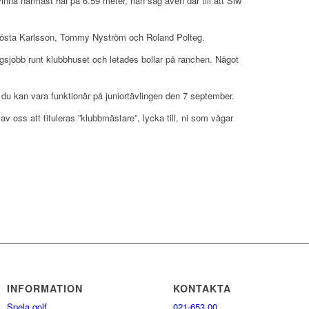
inna närmast hål på 6.59 meter, han såg även där till att Siw
Gösta Karlsson, Tommy Nyström och Roland Polteg.
gsjobb runt klubbhuset och letades bollar på ranchen. Något
 du kan vara funktionär på juniortävlingen den 7 september.
 oss att tituleras ”klubbmästare”, lycka till, ni som vågar
INFORMATION
KONTAKTA
Spela golf
021-653 00