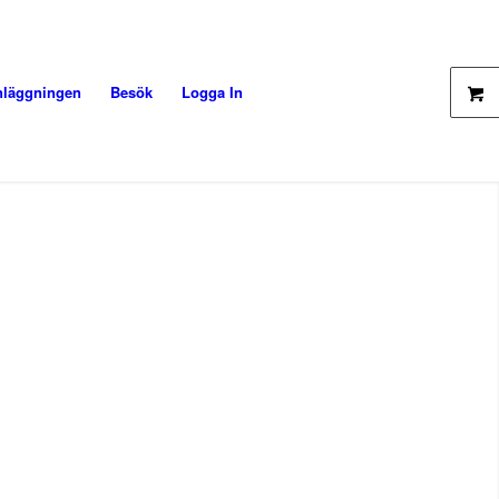
nläggningen
Besök
Logga In