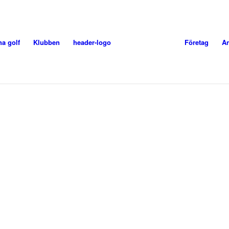
na golf
Klubben
header-logo
Företag
A