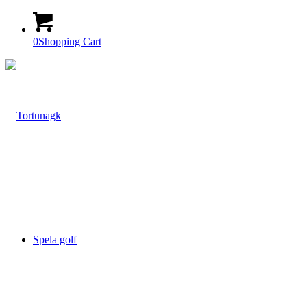
0
Shopping Cart
Spela golf