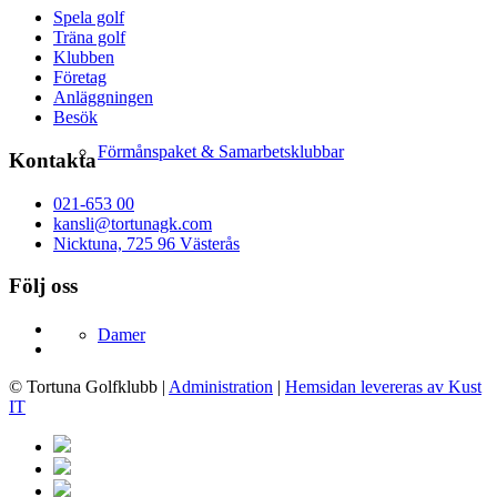
Spela golf
Träna golf
Klubben
Företag
Anläggningen
Besök
Förmånspaket & Samarbetsklubbar
Kontakta
021-653 00
kansli@tortunagk.com
Nicktuna, 725 96 Västerås
Följ oss
Damer
© Tortuna Golfklubb
|
Administration
|
Hemsidan levereras av Kust
IT