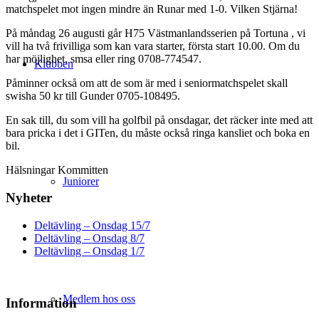
matchspelet mot ingen mindre än Runar med 1-0. Vilken Stjärna!
På måndag 26 augusti går H75 Västmanlandsserien på Tortuna , vi
vill ha två frivilliga som kan vara starter, första start 10.00. Om du
har möjlighet, smsa eller ring 0708-774547.
Klubben
Påminner också om att de som är med i seniormatchspelet skall
swisha 50 kr till Gunder 0705-108495.
En sak till, du som vill ha golfbil på onsdagar, det räcker inte med att
bara pricka i det i GITen, du måste också ringa kansliet och boka en
bil.
Hälsningar Kommitten
Juniorer
Nyheter
Deltävling – Onsdag 15/7
Deltävling – Onsdag 8/7
Deltävling – Onsdag 1/7
Medlem hos oss
Information