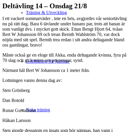
Deltävling 14 – Onsdag 21/8
Träning & Utveckling
I ett vackert sommarväder , inte en bris, avgjordes vår seniortävling
nu på rätt dag. Bara 6 tävlande under banans par, trots att banan är
som vanligt dvs. i mycket gott skick. Ettan Bengt Hjort 64, tvåan
Bert W Johansson 69 och trean Bernth Wahlström 70, var dock
nöjda med sitt spel. Bernth trea redan i sitt andra deltagande bland
oss gamlingar, bravo!
Måste också ge en eloge till Akka, enda deltagande kvinna, fyra på
70 slag och gick miste om prispengar, synd.
Golfträning för juniorer
Närmast hål Bert W Johansson ca 1 meter från.
Lottningen vanns denna dag av:
Sten Grönberg
Dan Botold
Boka träning
Runar Gustafsson
Håkan Larsson
Sten gjorde dessutom en insats som bör nämnas, han vann i