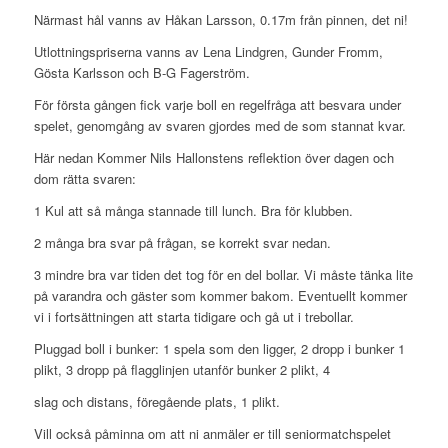
Närmast hål vanns av Håkan Larsson, 0.17m från pinnen, det ni!
Utlottningspriserna vanns av Lena Lindgren, Gunder Fromm,
Gösta Karlsson och B-G Fagerström.
För första gången fick varje boll en regelfråga att besvara under
spelet, genomgång av svaren gjordes med de som stannat kvar.
Här nedan Kommer Nils Hallonstens reflektion över dagen och
dom rätta svaren:
1 Kul att så många stannade till lunch. Bra för klubben.
2 många bra svar på frågan, se korrekt svar nedan.
3 mindre bra var tiden det tog för en del bollar. Vi måste tänka lite
på varandra och gäster som kommer bakom. Eventuellt kommer
vi i fortsättningen att starta tidigare och gå ut i trebollar.
Pluggad boll i bunker: 1 spela som den ligger, 2 dropp i bunker 1
plikt, 3 dropp på flagglinjen utanför bunker 2 plikt, 4
slag och distans, föregående plats, 1 plikt.
Vill också påminna om att ni anmäler er till seniormatchspelet