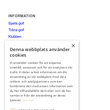
INFORMATION
Spela golf
Träna golf
Klubben
Företag
×
Denna webbplats använder
Anläggningen
cookies
Besök
Vi använder cookies för att anpassa
innehåll, annonser och för att analysera vår
trafik. Vi delar också information om din
användning av vår webbplats med våra
reklam- och analyspartners som kan
KONTAKTA
kombinera den med annan information som
021-653 00
du har tillhandahållit dem eller som de har
samlat in från din användning av deras
kansli@tortunagk.com
tjänster.
Läs mer
Nicktuna, 725 96 Västerås