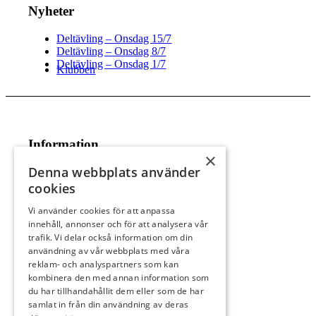
Nyheter
Deltävling – Onsdag 15/7
Deltävling – Onsdag 8/7
Deltävling – Onsdag 1/7
Klubben
Information
×
Denna webbplats använder
Spela golf
Träna golf
cookies
Juniorer
Klubben
Företag
Vi använder cookies för att anpassa
Anläggningen
innehåll, annonser och för att analysera vår
Besök
trafik. Vi delar också information om din
användning av vår webbplats med våra
reklam- och analyspartners som kan
kombinera den med annan information som
Kontakta
du har tillhandahållit dem eller som de har
Medlem hos oss
samlat in från din användning av deras
021-653 00