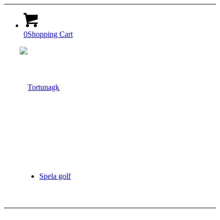
0
Shopping Cart
Spela golf