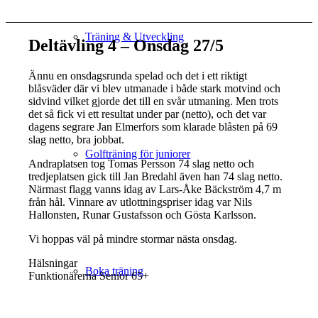
Träning & Utveckling
Deltävling 4 – Onsdag 27/5
Ännu en onsdagsrunda spelad och det i ett riktigt
blåsväder där vi blev utmanade i både stark motvind och
sidvind vilket gjorde det till en svår utmaning. Men trots
det så fick vi ett resultat under par (netto), och det var
dagens segrare Jan Elmerfors som klarade blåsten på 69
slag netto, bra jobbat.
Golfträning för juniorer
Andraplatsen tog Tomas Persson 74 slag netto och
tredjeplatsen gick till Jan Bredahl även han 74 slag netto.
Närmast flagg vanns idag av Lars-Åke Bäckström 4,7 m
från hål. Vinnare av utlottningspriser idag var Nils
Hallonsten, Runar Gustafsson och Gösta Karlsson.
Vi hoppas väl på mindre stormar nästa onsdag.
Hälsningar
Boka träning
Funktionärerna Senior 65+