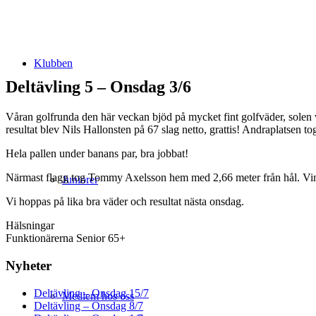
Klubben
Deltävling 5 – Onsdag 3/6
Våran golfrunda den här veckan bjöd på mycket fint golfväder, solen 
resultat blev Nils Hallonsten på 67 slag netto, grattis! Andraplatsen 
Hela pallen under banans par, bra jobbat!
Närmast flagg tog Tommy Axelsson hem med 2,66 meter från hål. Vinn
Juniorer
Vi hoppas på lika bra väder och resultat nästa onsdag.
Hälsningar
Funktionärerna Senior 65+
Nyheter
Deltävling – Onsdag 15/7
Medlem hos oss
Deltävling – Onsdag 8/7