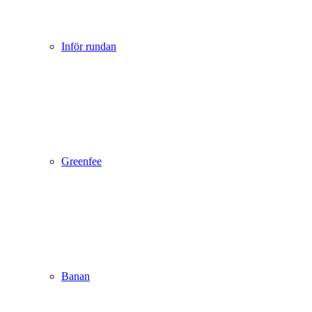
Inför rundan
Greenfee
Banan