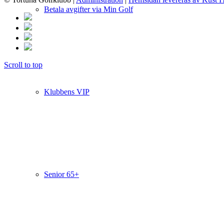
Betala avgifter via Min Golf
Scroll to top
Klubbens VIP
Senior 65+