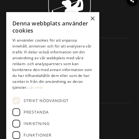
×
Denna webbplats använder
cookies
Vi använder cookies för att anpassa
Information
innehåll, annonser och för att analysera vår
trafik. Vi delar också information om din
Spela golf
användning av vår webbplats med våra
Träna golf
reklam- och analyspartners som kan
kombinera den med annan information som
Klubben
du har tillhandahållit dem eller som de har
Företag
samlat in från din användning av deras
Anläggningen
tjänster.
Läs mer
Besök
STRIKT NÖDVÄNDIGT
Kontakta
PRESTANDA
021-653 00
INRIKTNING
kansli@tortunagk.com
FUNKTIONER