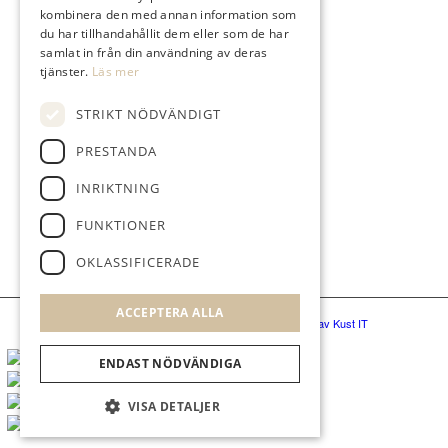
kombinera den med annan information som
KONTAKTA
du har tillhandahållit dem eller som de har
021-653 00
samlat in från din användning av deras
tjänster.
Läs mer
kansli@tortunagk.com
Nicktuna, 725 96 Västerås
STRIKT NÖDVÄNDIGT
PRESTANDA
INRIKTNING
FÖLJ OSS
FUNKTIONER
OKLASSIFICERADE
ACCEPTERA ALLA
© Tortuna Golfklubb
|
Administration
|
Hemsidan levereras av Kust IT
ENDAST NÖDVÄNDIGA
VISA DETALJER